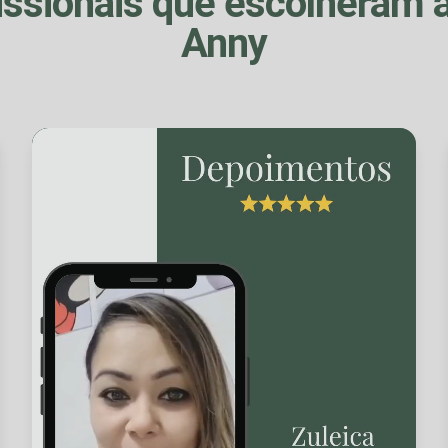
issionais que escolheram 
Anny