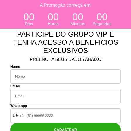
A Promoção começa em:
00
00
00
00
Dias
Horas
Minutos
Segundos
PARTICIPE DO GRUPO VIP E
TENHA ACESSO A BENEFÍCIOS
EXCLUSIVOS
PREENCHA SEUS DADOS ABAIXO
Nome
Email
Whatsapp
US +1
CADASTRAR